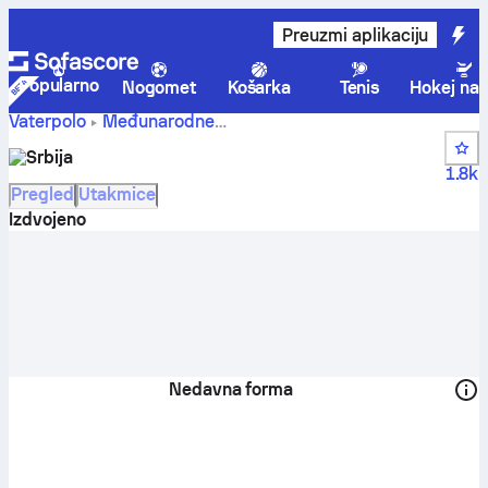
Preuzmi aplikaciju
Popularno
Nogomet
Košarka
Tenis
Hokej na 
Vaterpolo
Međunarodne
Srbija rezultati uživo,
European Championship Women
Srbija
raspored i rezultati - Vaterpolo
1.8k
Pregled
Utakmice
Izdvojeno
Nedavna forma