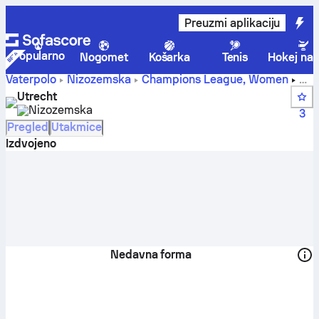
Preuzmi aplikaciju
Popularno
Nogomet
Košarka
Tenis
Hokej na 
Vaterpolo
Nizozemska
Champions League, Women
Utrecht rezultati uživo, raspored i rezultati - Vaterpolo
Utrecht
Nizozemska
3
Pregled
Utakmice
Izdvojeno
Nedavna forma