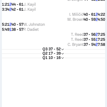
1:21
44 - 61
J. Kayil
2
3:34
42 - 61
J. Kayil
2
I. Miličić
40 - 61
4:22
2
M. Brown
40 - 59
4:50
2
5:21
40 - 57
W. Johnston
2
5:49
38 - 57
P. Dadiet
1
T. Reed
37 - 56
7:25
2
T. Reed
37 - 55
7:25
1
C. Bryant
37 - 54
7:58
2
Q3
37 - 52
Q2
17 - 39
Q1
10 - 16