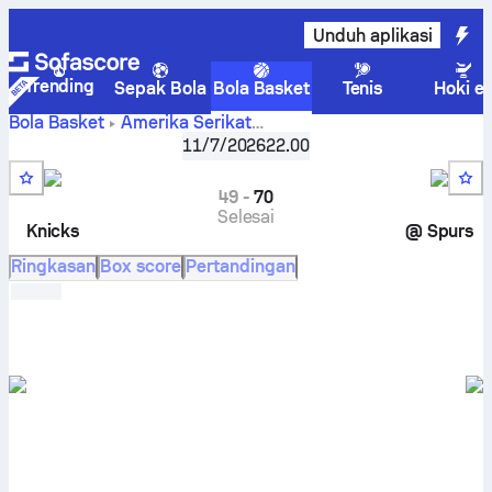
Unduh aplikasi
Trending
Sepak Bola
Bola Basket
Tenis
Hoki e
Bola Basket
Amerika Serikat
San Antonio Spurs vs
NBA Summer League
11/7/2026
,
Ronde 1
22.00
New York Knicks skor langsung, adu padan, jadwal,
prediksi, dan statistik
49
-
70
Selesai
Knicks
@
Spurs
Ringkasan
Box score
Pertandingan