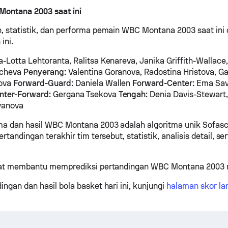
ontana 2003 saat ini
, statistik, dan performa pemain WBC Montana 2003 saat ini
ini.
-Lotta Lehtoranta, Ralitsa Kenareva, Janika Griffith-Wallace
ncheva
Penyerang:
Valentina Goranova, Radostina Hristova, Ga
lova
Forward-Guard:
Daniela Wallen
Forward-Center:
Ema Savo
nter-Forward:
Gergana Tsekova
Tengah:
Denia Davis-Stewart,
yanova
ma dan hasil WBC Montana 2003 adalah algoritma unik Sofas
ertandingan terakhir tim tersebut, statistik, analisis detail, 
apat membantu memprediksi pertandingan WBC Montana 2003
ingan dan hasil bola basket hari ini, kunjungi
halaman skor la