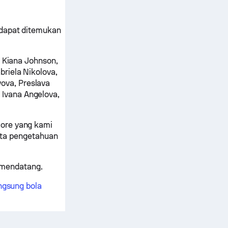
 dapat ditemukan
, Kiana Johnson,
briela Nikolova,
va, Preslava
 Ivana Angelova,
core yang kami
serta pengetahuan
 mendatang.
ngsung bola