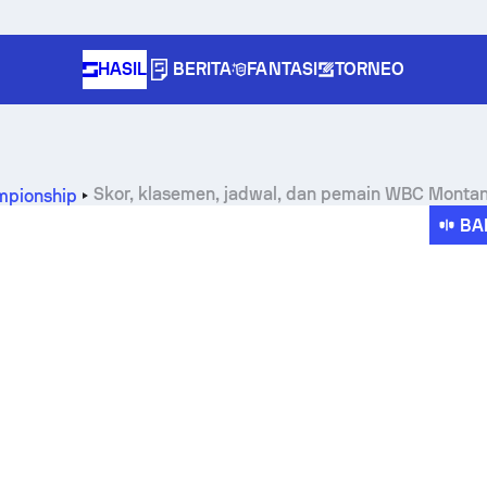
HASIL
BERITA
FANTASI
TORNEO
Skor, klasemen, jadwal, dan pemain WBC Monta
mpionship
BA