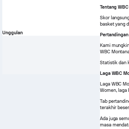
Tentang WBC
Skor langsung
basket yang 
Unggulan
Pertandingan
Kami mungkin 
WBC Montana 2
Statistik dan
Laga WBC Mo
Laga WBC Mon
Women, laga 
Tab pertandi
terakhir bese
Ada juga sem
masa mendat