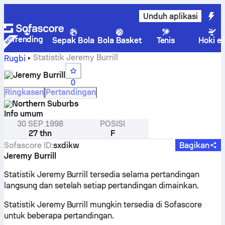
Unduh aplikasi
Trending
Sepak Bola
Bola Basket
Tenis
Hoki e
Statistik Jeremy Burrill
Rugbi
Jeremy Burrill
0
Ringkasan
Pertandingan
Northern Suburbs
Info umum
30 SEP 1998
POSISI
27 thn
F
Sofascore ID
:
sxdikw
Bagikan
Jeremy Burrill
Statistik Jeremy Burrill tersedia selama pertandingan
langsung dan setelah setiap pertandingan dimainkan.
Statistik Jeremy Burrill mungkin tersedia di Sofascore
untuk beberapa pertandingan.