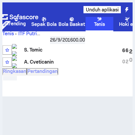
Unduh aplikasi
Trending
Sepak Bola
Bola Basket
Tenis
Hoki e
Tenis
ITF Putri
Sara
Brisbane, Singles Qualifying W-C25-AUS-08A
26/9/2016
00.00
Tomic
vs
Aleksa Cveticanin
Skor Live dan hasil H2H
S. Tomic
6
6
2
0
0
2
A. Cveticanin
Ringkasan
Pertandingan