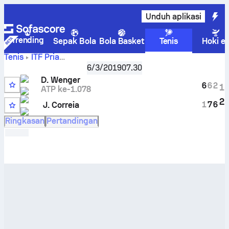
Unduh aplikasi
Trending
Sepak Bola
Bola Basket
Tenis
Hoki e
Tenis
ITF Pria
Antalya, Singles M-ITF-TUR-13A
,
Babak 32 besar
6/3/2019
07.30
Damien Wenger
vs
Jordan Correia
Skor Live dan hasil H2H
D. Wenger
6
6
2
1
ATP ke-1.078
2
1
7
6
J. Correia
7
Ringkasan
Pertandingan