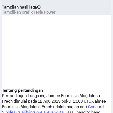
Tampilan hasil laga
Tampilkan grafik Tenis Power
Tentang pertandingan
Pertandingan Langsung
Jaimee Fourlis
vs
Magdalena
Frech
dimulai pada 12 Agu 2019 pukul 13.00 UTC.
Jaimee
Fourlis
vs
Magdalena Frech
adalah bagian dari
Concord,
Singles Qualifying W-ITF-USA-31B
. Hasil head to head