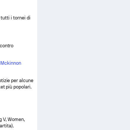
utti i tornei di
 contro
 Mckinnon
tizie per alcune
et più popolari.
ig V, Women,
rtita).