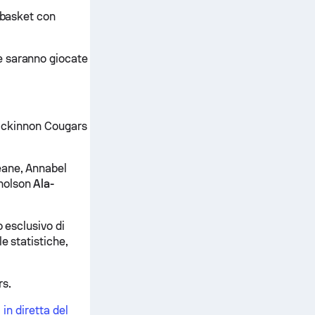
 basket con
e saranno giocate
i Mckinnon Cougars
eane, Annabel
cholson
Ala-
 esclusivo di
e statistiche,
rs.
 in diretta del