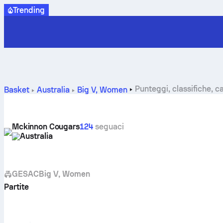
Trending
Punteggi, classifiche, 
Basket
Australia
Big V, Women
Mckinnon Cougars
124
seguaci
Australia
GESAC
Big V, Women
Partite