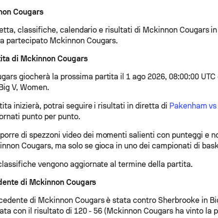
nnon Cougars
retta, classifiche, calendario e risultati di Mckinnon Cougars in t
ha partecipato Mckinnon Cougars.
tita di Mckinnon Cougars
ars giocherà la prossima partita il 1 ago 2026, 08:00:00 UTC
Big V, Women.
ta inizierà, potrai seguire i risultati in diretta di
Pakenham vs
iornati punto per punto.
orre di spezzoni video dei momenti salienti con punteggi e no
innon Cougars, ma solo se gioca in uno dei campionati di bask
classifiche vengono aggiornate al termine della partita.
edente di Mckinnon Cougars
ecedente di Mckinnon Cougars è stata contro Sherbrooke in B
ata con il risultato di 120 - 56 (Mckinnon Cougars ha vinto la pa