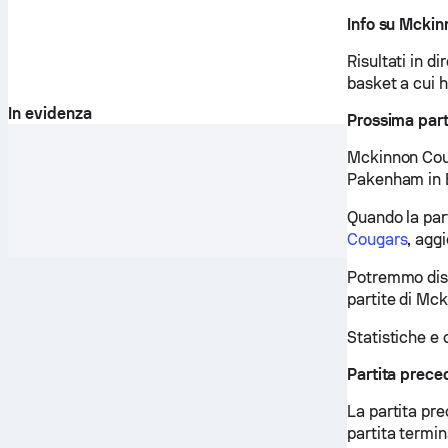
Info su Mcki
Risultati in di
basket a cui 
In evidenza
Prossima par
Mckinnon Coug
Pakenham in 
Quando la parti
Cougars
, agg
Potremmo disp
partite di Mck
Statistiche e 
Partita prec
La partita pr
partita termin