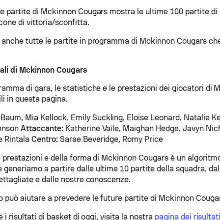
le partite di Mckinnon Cougars mostra le ultime 100 partite di
cone di vittoria/sconfitta.
 anche tutte le partite in programma di Mckinnon Cougars ch
uali di Mckinnon Cougars
ramma di gara, le statistiche e le prestazioni dei giocatori d
li in questa pagina.
aum, Mia Kellock, Emily Suckling, Eloise Leonard, Natalie K
ohnson
Attaccante:
Katherine Vaile, Maighan Hedge, Javyn Ni
e Rintala
Centro:
Sarae Beveridge, Romy Price
le prestazioni e della forma di Mckinnon Cougars è un algoritmo
generiamo a partire dalle ultime 10 partite della squadra, dall
dettagliate e dalle nostre conoscenze.
o può aiutare a prevedere le future partite di Mckinnon Couga
e i risultati di basket di oggi, visita la nostra
pagina dei risultati