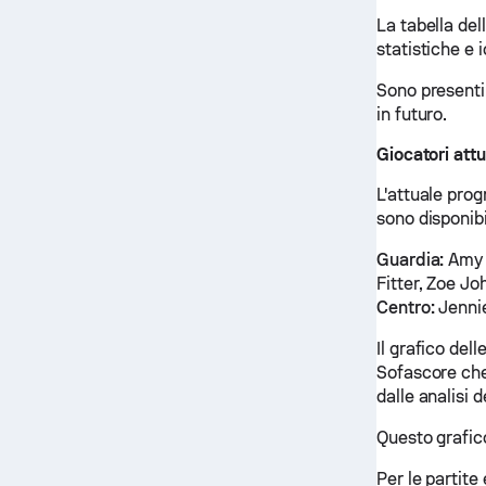
La tabella del
statistiche e i
Sono presenti
in futuro.
Giocatori att
L'attuale prog
sono disponibi
Guardia:
Amy B
Fitter, Zoe J
Centro:
Jenni
Il grafico del
Sofascore che 
dalle analisi 
Questo grafic
Per le partite 