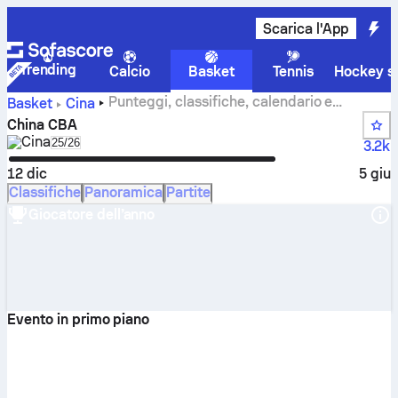
Scarica l'App
Trending
Calcio
Basket
Tennis
Hockey su
Punteggi, classifiche, calendario e
Basket
Cina
statistiche di China CBA
China CBA
Cina
Select season in unique tournament header
25/26
3.2k
12 dic
5 giu
Classifiche
Panoramica
Partite
Giocatore dell’anno
Evento in primo piano