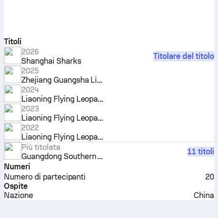
Titoli
2026
Titolare del titolo
Shanghai Sharks
2025
Zhejiang Guangsha Lions
2024
Liaoning Flying Leopards
2023
Liaoning Flying Leopards
2022
Liaoning Flying Leopards
Più titolata
11 titoli
Guangdong Southern Tigers
Numeri
Numero di partecipanti
20
Ospite
Nazione
China