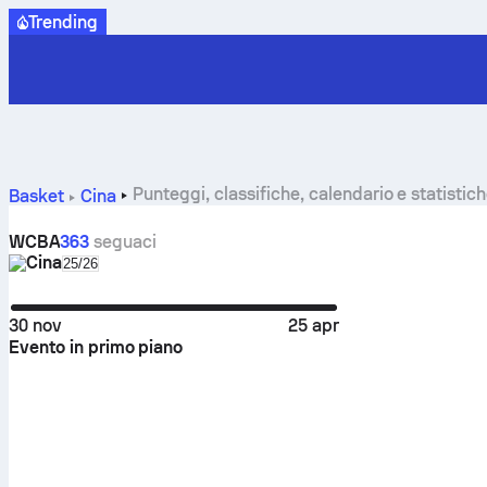
Trending
Punteggi, classifiche, calendario e statisti
Basket
Cina
WCBA
363
seguaci
Cina
Select season in unique tournament header
25/26
30 nov
25 apr
Evento in primo piano