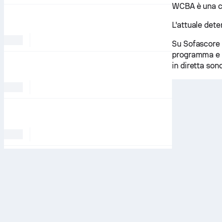
WCBA è una co
L'attuale dete
Su Sofascore 
programma e s
in diretta son