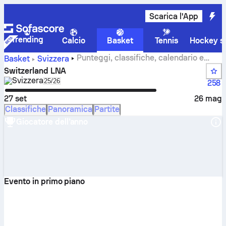
Scarica l'App
Trending
Calcio
Basket
Tennis
Hockey su
Punteggi, classifiche, calendario e
Basket
Svizzera
statistiche di Switzerland LNA
Switzerland LNA
Svizzera
Select season in unique tournament header
25/26
258
27 set
26 mag
Classifiche
Panoramica
Partite
Giocatore dell’anno
Evento in primo piano