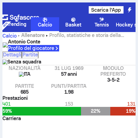
Scarica l'App
Trending
Calcio
Basket
Tennis
Hockey su
Allenatore
Profilo, statistiche e storia della
Calcio
carriera di Antonio Conte
Antonio Conte
Profilo del giocatore
Dettagli
Partite
Senza squadra
NAZIONALITÀ
31 LUG 1969
MODULO
ITA
57 anni
PREFERITO
3-5-2
PARTITE
PUNTI/PARTITA
685
1.98
Prestazioni
401
153
131
59%
22%
19%
Carriera