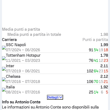
Media punti a partita
Media punti a partita in totale
1.98
Carriera
Punti a partita
SSC Napoli
1.99
91
54
19
18
07/2024
–
06/2026
Tottenham Hotspur
1.78
76
41
12
23
11/2021
–
03/2023
Inter
2.11
102
64
23
15
07/2019
–
06/2021
Chelsea
2.12
106
70
15
21
07/2016
–
07/2018
Italia
1.92
25
14
6
5
08/2014
–
07/2016
Dettagli
Info su Antonio Conte
Le informazioni su Antonio Conte sono disponibili sulla