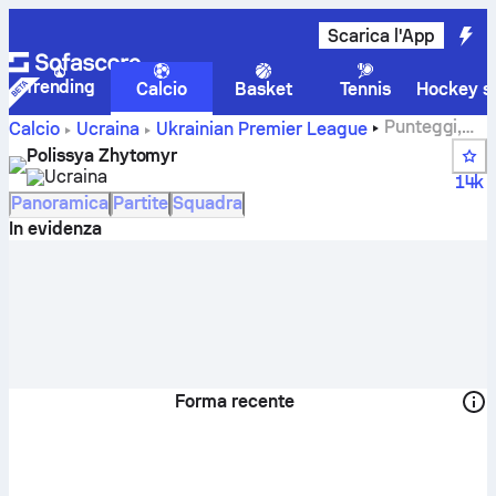
Scarica l'App
Trending
Calcio
Basket
Tennis
Hockey su
Punteggi,
Calcio
Ucraina
Ukrainian Premier League
partite, classifiche e statistiche dei giocatori di Polissya
Polissya Zhytomyr
Zhytomyr
Ucraina
14k
Panoramica
Partite
Squadra
In evidenza
Forma recente