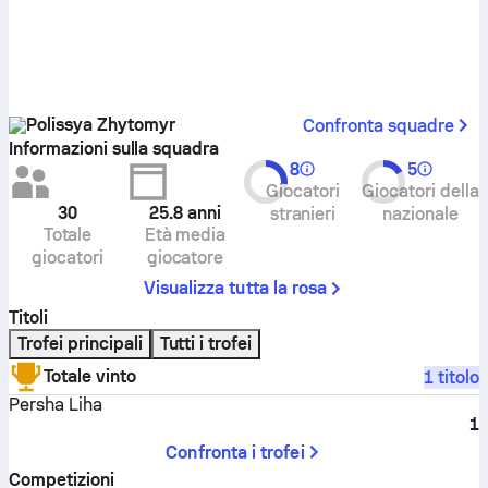
Polissya Zhytomyr
Confronta squadre
Informazioni sulla squadra
8
5
Giocatori
Giocatori della
30
25.8
anni
stranieri
nazionale
Totale
Età media
giocatori
giocatore
Visualizza tutta la rosa
Titoli
Trofei principali
Tutti i trofei
Totale vinto
1 titolo
Persha Liha
1
Confronta i trofei
Competizioni