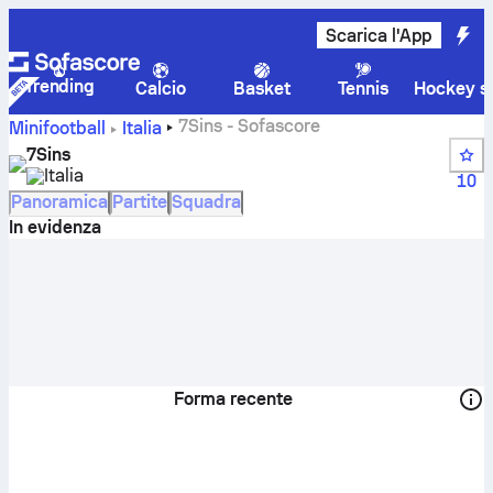
Scarica l'App
Trending
Calcio
Basket
Tennis
Hockey su
7Sins - Sofascore
Minifootball
Italia
7Sins
Italia
10
Panoramica
Partite
Squadra
In evidenza
Forma recente