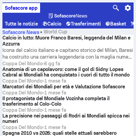
Sofascore app
Tutte le notizie
Calcio
Trasferimenti
Basket
World Cup
Sofascore News
Calcio in lutto: Muore Franco Baresi, leggenda del Milan e
Azzurra
Icona del calcio italiano e capitano storico del Milan, Baresi
ha costruito una carriera leggendaria con la maglia numero
6 rossonera, disputando 719 partite con il club, e ha vestito
Coppa Del Mondo
6 gg fa
Anatomia di un capolavoro: come il gol di Sidny Lopes
l’azzurra per 13 anni, vincendo i Mondiali del 1982 e
Cabral ai Mondiali ha conquistato i cuori di tutto il mondo
raggiungendo la finale dell’edizione 1994 contro il Brasile.
Coppa Del Mondo
1 mese fa
Marcatori dei Mondiali per età e Valutazione Sofascore
Coppa Del Mondo
1 mese fa
Il protagonista del Mondiale Vozinha completa il
trasferimento al Colo-Colo
Coppa Del Mondo
1 mese fa
La precisione nei passaggi di Rodri ai Mondiali spicca nei
numeri
Coppa Del Mondo
1 mese fa
Spagna 2010 vs 2026: quali stelle attuali sarebbero