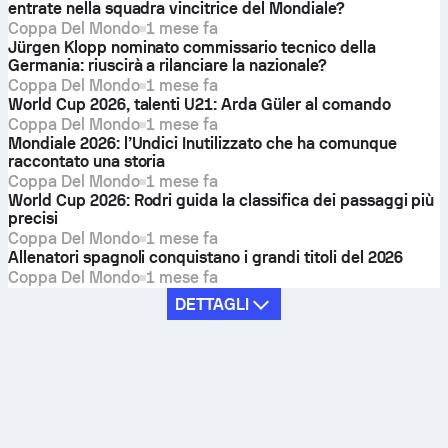
entrate nella squadra vincitrice del Mondiale?
Coppa Del Mondo
1 mese fa
Jürgen Klopp nominato commissario tecnico della
Germania: riuscirà a rilanciare la nazionale?
Coppa Del Mondo
1 mese fa
World Cup 2026, talenti U21: Arda Güler al comando
Coppa Del Mondo
1 mese fa
Mondiale 2026: l’Undici Inutilizzato che ha comunque
raccontato una storia
Coppa Del Mondo
1 mese fa
World Cup 2026: Rodri guida la classifica dei passaggi più
precisi
Coppa Del Mondo
1 mese fa
Allenatori spagnoli conquistano i grandi titoli del 2026
Coppa Del Mondo
1 mese fa
DETTAGLI