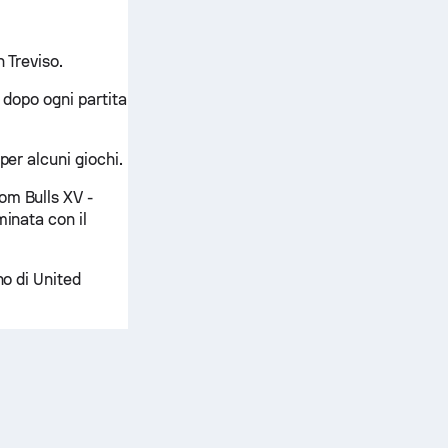
 Treviso.
e dopo ogni partita
per alcuni giochi.
om Bulls XV -
minata con il
no di United