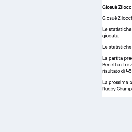
Giosuè Zilocc
Giosuè Zilocch
Le statistiche
giocata.
Le statistiche
La partita pr
Benetton Trevi
risultato di 45
La prossima pa
Rugby Champio