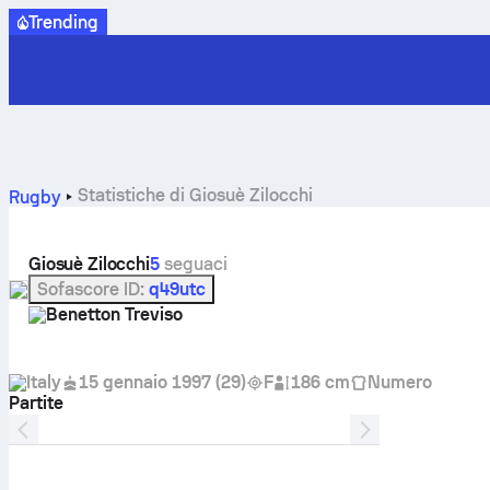
Trending
Statistiche di Giosuè Zilocchi
Rugby
Giosuè Zilocchi
5
seguaci
Sofascore ID
:
q49utc
Benetton Treviso
Italy
15 gennaio 1997
(
29
)
F
186 cm
Numero
Partite