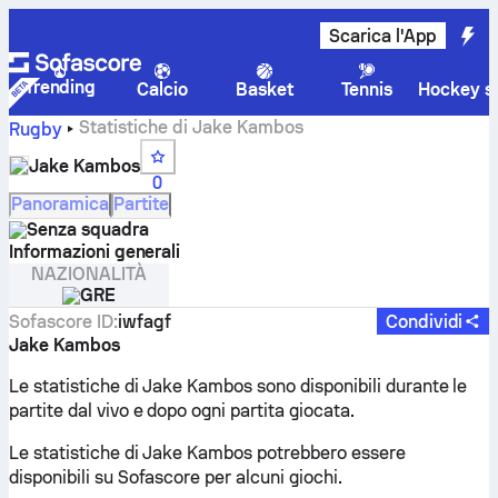
Scarica l'App
Trending
Calcio
Basket
Tennis
Hockey su
Statistiche di Jake Kambos
Rugby
Jake Kambos
0
Panoramica
Partite
Senza squadra
Informazioni generali
NAZIONALITÀ
GRE
Sofascore ID
:
iwfagf
Condividi
Jake Kambos
Le statistiche di Jake Kambos sono disponibili durante le
partite dal vivo e dopo ogni partita giocata.
Le statistiche di Jake Kambos potrebbero essere
disponibili su Sofascore per alcuni giochi.