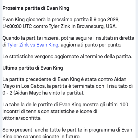
Prossima partita di Evan King
Evan King giocherà la prossima partita il 9 ago 2026,
14:00:00 UTC contro Tyler Zink in Brownsburg, USA.
Quando la partita inizierà, potrai seguire i risultati in diretta
di
Tyler Zink vs Evan King
, aggiornati punto per punto.
Le statistiche vengono aggiornate al termine della partita.
Ultima partita di Evan King
La partita precedente di Evan King è stata contro Aidan
Mayo in Los Cabos, la partita è terminata con il risultato di
0 - 2 (Aidan Mayo ha vinto la partita).
La tabella delle partite di Evan King mostra gli ultimi 100
incontri di tennis con statistiche e icone di
vittoria/sconfitta.
Sono presenti anche tutte le partite in programma di Evan
King che saranno giocate in futuro.