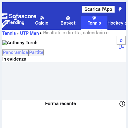
Scarica l'App
Trending
Calcio
Basket
Tennis
Hockey su
Risultati in diretta, calendario e
Tennis
UTR Men
risultati di Anthony Turchi
Anthony Turchi
14
Panoramica
Partite
In evidenza
Forma recente