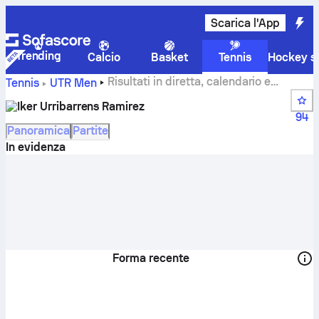
Scarica l'App
Trending
Calcio
Basket
Tennis
Hockey su
Risultati in diretta, calendario e
Tennis
UTR Men
risultati di Iker Urribarrens Ramirez
Iker Urribarrens Ramirez
94
Panoramica
Partite
In evidenza
Forma recente