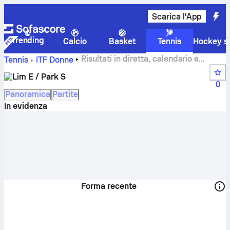
Scarica l'App
Trending
Calcio
Basket
Tennis
Hockey su
Risultati in diretta, calendario e
Tennis
ITF Donne
risultati di Lim E / Park S
Lim E / Park S
0
Panoramica
Partite
In evidenza
Forma recente