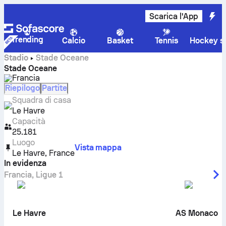
Scarica l'App
Trending
Calcio
Basket
Tennis
Hockey su
Stadio
Stade Oceane
Stade Oceane
Francia
Riepilogo
Partite
Squadra di casa
Le Havre
Capacità
25.181
Luogo
Vista mappa
Le Havre
,
France
In evidenza
Francia
,
Ligue 1
Le Havre
AS Monaco