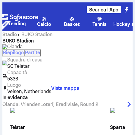
Scarica l'App
Trending
Calcio
Basket
Tennis
Hockey su
Stadio
BUKO Stadion
BUKO Stadion
Olanda
Riepilogo
Partite
Squadra di casa
SC Telstar
Capacità
5336
Luogo
Vista mappa
Velsen
,
Netherlands
In evidenza
Olanda
,
VriendenLoterij Eredivisie
,
Round 2
Telstar
Sparta