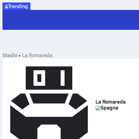
Trending
Stadio
La Romareda
La Romareda
Spagna