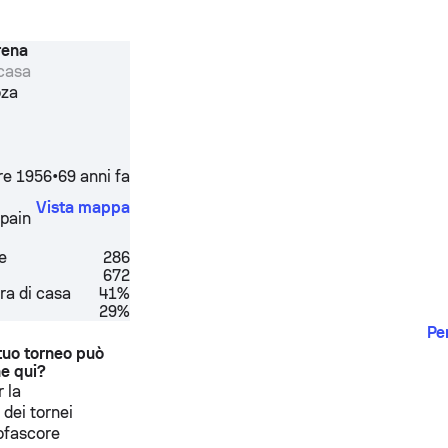
rena
 casa
oza
re 1956
•
69 anni fa
Vista mappa
pain
te
286
672
ra di casa
41%
29%
Pe
 tuo torneo può
e qui?
 la
 dei tornei
Sofascore