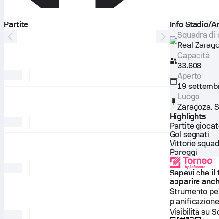
Partite
Info Stadio/A
Squadra di
Real Zarag
Capacità
33.608
Aperto
19 settemb
Luogo
Zaragoza
,
S
Highlights
Partite gioca
Gol segnati
Vittorie squad
Pareggi
Sapevi che il
apparire anch
Strumento per
pianificazione
Visibilità su 