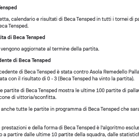
 Tensped
retta, calendario e risultati di Beca Tensped in tutti i tornei di p
eca Tensped.
ita di Beca Tensped
 vengono aggiornate al termine della partita.
dente di Beca Tensped
ecedente di Beca Tensped è stata contro Asola Remedello Pallav
ata con il risultato di 0 - 3 (Beca Tensped ha vinto la partita).
le partite di Beca Tensped mostra le ultime 100 partite di pall
cone di vittoria/sconfitta.
 anche tutte le partite in programma di Beca Tensped che sar
le prestazioni e della forma di Beca Tensped è l'algoritmo escl
a partire dalle ultime 10 partite della squadra, dalle statistich