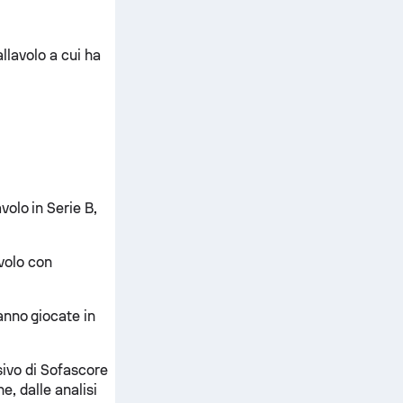
allavolo a cui ha
olo in Serie B,
avolo con
anno giocate in
usivo di Sofascore
e, dalle analisi