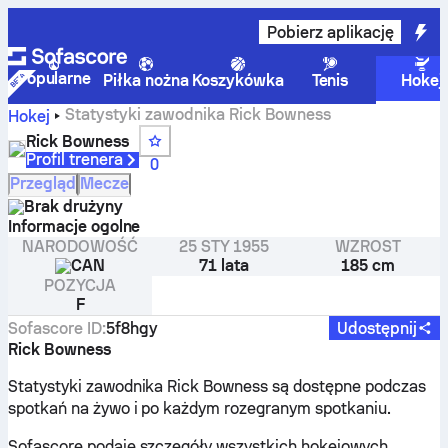
Pobierz aplikację
Popularne
Piłka nożna
Koszykówka
Tenis
Hokej
Statystyki zawodnika Rick Bowness
Hokej
Rick Bowness
Profil trenera
0
Przegląd
Mecze
Brak drużyny
Informacje ogolne
NARODOWOŚĆ
25 STY 1955
WZROST
CAN
71 lata
185 cm
POZYCJA
F
Sofascore ID
:
5f8hgy
Udostępnij
Rick Bowness
Statystyki zawodnika Rick Bowness są dostępne podczas
spotkań na żywo i po każdym rozegranym spotkaniu.
Sofascore podaje szczegóły wszystkich hokejowych