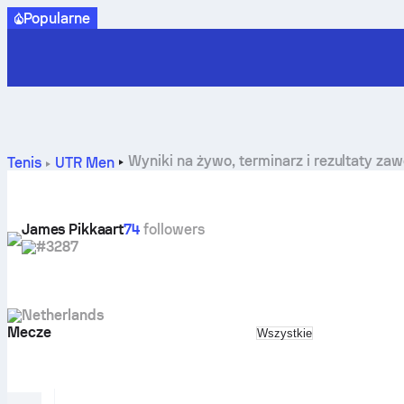
Popularne
Wyniki na żywo, terminarz i rezultaty za
Tenis
UTR Men
James Pikkaart
74
followers
#3287
Netherlands
Mecze
Select match type
Wszystkie