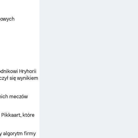
isowych
dnikowi Hryhorii
zył się wynikiem
tnich meczów
Pikkaart, które
 algorytm firmy