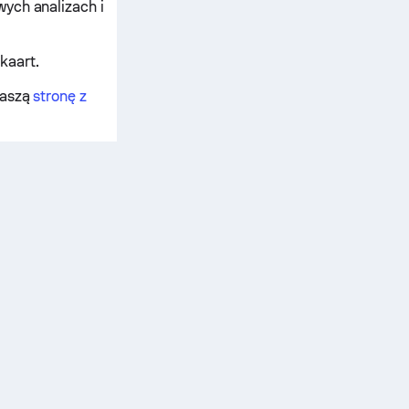
wych analizach i
kaart.
naszą
stronę z