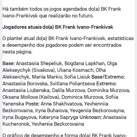
Há também todos os jogos agendados do(a) BK Frank
Ivano-Frankivsk que realizarão no futuro.
Jogadores atuais do(a) BK Frank Ivano-Frankivsk
O plantel atual do(a) BK Frank Ivano-Frankivsk, estatísticas
e desempenho dos jogadores podem ser encontrados
nesta página.
Base:
Anastasiia Shepeliuk, Bogdana Lapkhan, Olga
Alekseychyk (Sivakova), Uliana Kosmach, Olha
Alekseichyk, Mariia Markiv, Sofia Lisiuk
Base/Extremo:
Anastasiia Borovska, Svitlana Poliantseva
Extremo:
Anastasiia Liubenska, Dalila Murzova, Dominika Murzova,
Oksana Mollova (Kisilova), Dominica Murzova, Sofiia
Yanenska
Poste:
Anna Shakhvatova, Yevhenniia
Bezkorovaina, Iryna Buhaiova, Yevgeniia Bezkorovayna,
Iryna Bugayova, Kateryna Sapryga
Unknown:
Anastasiia
Kucheronok, Yevheniia Bezkorovaina
O gráfico de desempenho e forma do(a) BK Frank Ivano-