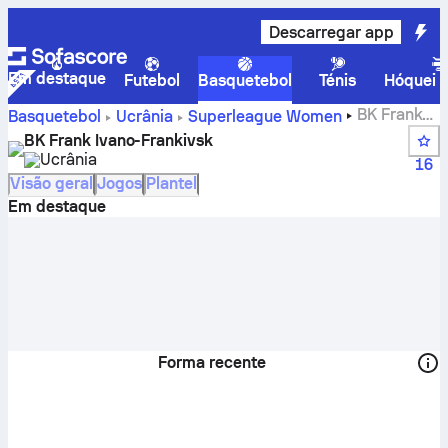
Descarregar app
Em destaque
Futebol
Basquetebol
Ténis
Hóquei n
BK Frank
Basquetebol
Ucrânia
Superleague Women
Ivano-Frankivsk – resultados, classificação, calendário e
BK Frank Ivano-Frankivsk
jogadores
Ucrânia
16
Visão geral
Jogos
Plantel
Em destaque
Forma recente