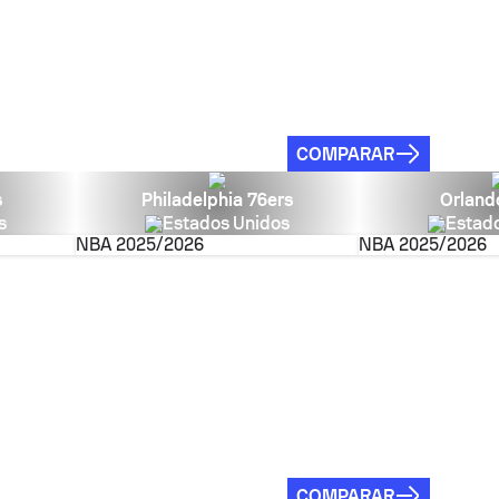
COMPARAR
s
Philadelphia 76ers
Orland
s
Estados Unidos
Estad
NBA
2025/2026
NBA
2025/2026
COMPARAR