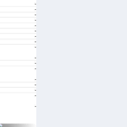
-
-
-
-
-
-
-
-
-
-
-
-
-
-
-
-
-