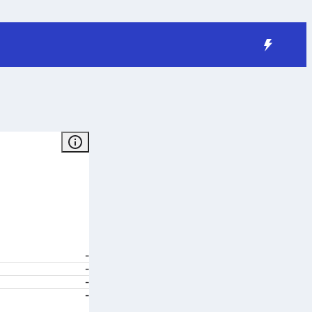
-
-
-
-