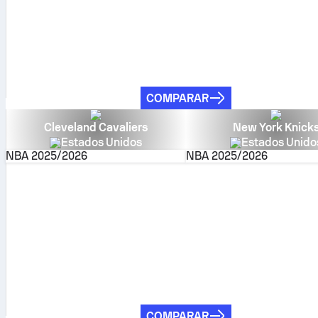
COMPARAR
Cleveland Cavaliers
New York Knick
Estados Unidos
Estados Unido
NBA
2025/2026
NBA
2025/2026
COMPARAR