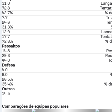
31.0
Lança
72.8
Tentat
42.7%
% d
7.7
Tri
24.6
Ten
31.3%
12.9
Lance
17.7
Tentat
72.8%
% d
Ressaltos
14.8
Res
29.3
Res
44.0
To
Defesa
4.0
9.0
R
26.5%
35.4%
% d
Outros
14.5
Comparações de equipas populares