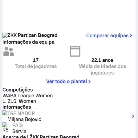
ŽKK Partizan Beograd
Comparar equipas
Informações da equipa
17
22.1
anos
Total de jogadores
Média de idades dos
jogadores
Ver todo o plantel
Competições
WABA League Women
1. ZLS, Women
Informações
TREINADOR
Miljana Bojović
PAÍS
Sérvia
Acerca de | ŽKK Partizan Beograd