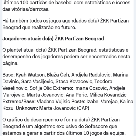
últimas 100 partidas de basebol com estatísticas e ícones
das vitórias/derrotas.
Há também todos os jogos agendados do(a) ŽKK Partizan
Beograd que realizarão no futuro.
Jogadores atuais do(a) ŽKK Partizan Beograd
O plantel atual do(a) ŽKK Partizan Beograd, estatísticas e
desempenho dos jogadores podem ser encontrados nesta
página.
Base:
Kyah Watson, Blaža Čeh, Andjela Radulovic, Marina
Davinic, Sara Vasiljevic, Stasa Kovacevic, Teodora
Veselinovic, Sofija Olic
Extremo:
Imana Cosovic, Andjela
Marojevic, Marta Jovanovic, Ana Peric, Milica Kovandzic
Extremo/Base:
Vladana Vujisic
Poste:
Izabel Varejao, Kalina
Kozul
Unknown:
Marta Jovanovic (CAP)
O gráfico de desempenho e forma do(a) ŽKK Partizan
Beograd é um algoritmo exclusivo do Sofascore que
estamos a gerar a partir dos últimos 10 jogos da equipa,