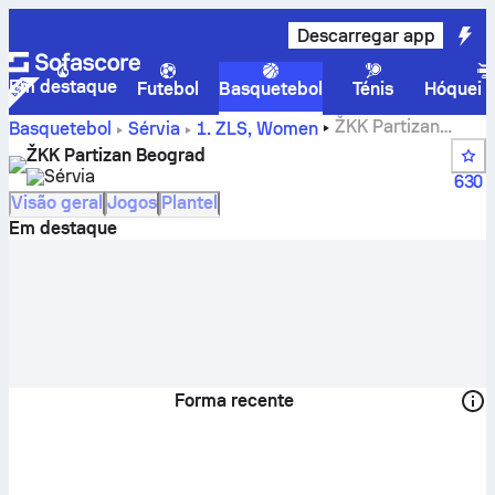
Descarregar app
Em destaque
Futebol
Basquetebol
Ténis
Hóquei n
ŽKK Partizan
Basquetebol
Sérvia
1. ZLS, Women
Beograd – resultados, classificação, calendário e
ŽKK Partizan Beograd
jogadores
Sérvia
630
Visão geral
Jogos
Plantel
Em destaque
Forma recente