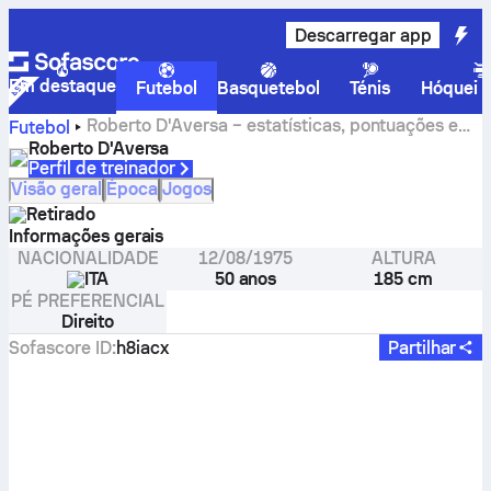
Descarregar app
Em destaque
Futebol
Basquetebol
Ténis
Hóquei n
Roberto D'Aversa – estatísticas, pontuações e
Futebol
golos
Roberto D'Aversa
Perfil de treinador
Visão geral
Época
Jogos
Retirado
Informações gerais
NACIONALIDADE
12/08/1975
ALTURA
ITA
50 anos
185 cm
PÉ PREFERENCIAL
Direito
Sofascore ID
:
h8iacx
Partilhar