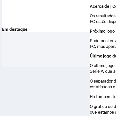
Acerca de | C
Os resultados
FC estão disp
Em destaque
Próximo jogo 
Podemos ter v
FC, mas apena
Último jogo d
O último jogo
Serie A, que a
O separador d
estatísticas 
Há também tod
O gráfico de 
que estamos a 