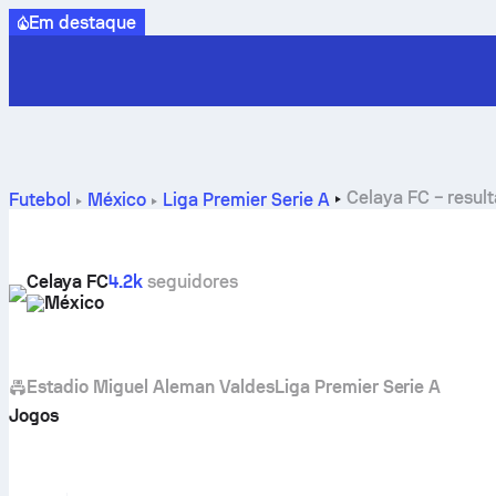
Em destaque
Celaya FC – result
Futebol
México
Liga Premier Serie A
Celaya FC
4.2k
seguidores
México
Estadio Miguel Aleman Valdes
Liga Premier Serie A
Jogos