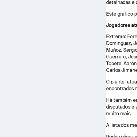
detalhadas e
Este gráfico 
Jogadores atu
Extremo:
Fern
Dominguez, Jo
Muñoz, Sergio
Guerrero, Je
Topete, Aarón
Carlos Jimen
O plantel atu
encontrados n
Há também est
disputados e 
muito mais.
A lista dos m
Podes clicar 