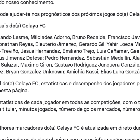
 do nosso conhecimento.
pode ajudar-te nos prognósticos dos próximos jogos do(a) Cela
ais do(a) Celaya FC
ando Lesme, Milciades Adorno, Bruno Recalde, Francisco Javi
nathan Reyes, Eleuterio Jimenez, Gerardo Gil, Yahir Loeza
Mé
 Treviño, Jesus Hernandez, Emiliano Trejo, Luis Cañamar, Gael
sus Jimenez
Defesa:
Pedro Hernández, Sebastián Medellín, Ala
 Salazar, Maximo Giron, Gustavo Rodríguez Junquera Gonzál
ez, Bryan Gonzalez
Unknown:
Amichia Kassi, Elías Luna Gonzá
al do(a) Celaya FC, estatísticas e desempenho dos jogadores 
esta página.
atísticas de cada jogador em todas as competições, com o t
a titular, minutos jogados, número de golos marcados, número
elhores marcadores do(a) Celaya FC é atualizada em direto du
nos jogadores do plantel acima para veres informações pessoai