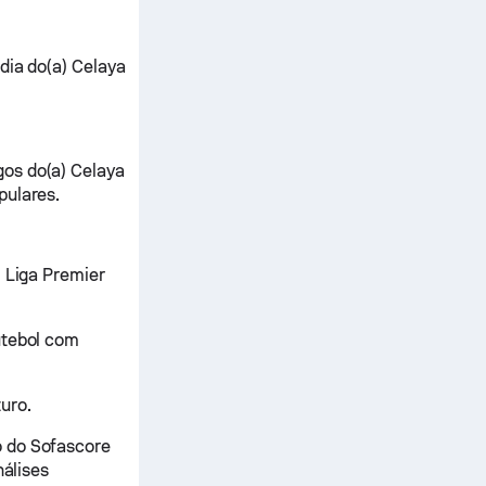
dia do(a) Celaya
gos do(a) Celaya
pulares.
) Liga Premier
utebol com
uro.
o do Sofascore
nálises