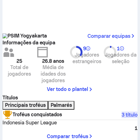
PSIM Yogyakarta
Comparar equipas
Informações da equipa
9
1
Jogadores
Jogadores da
25
26.8
anos
estrangeiros
seleção
Total de
Média de
jogadores
idades dos
jogadores
Ver todo o plantel
Títulos
Principais troféus
Palmarés
Troféus conquistados
3 título
Indonesia Super League
1
Comparar troféus