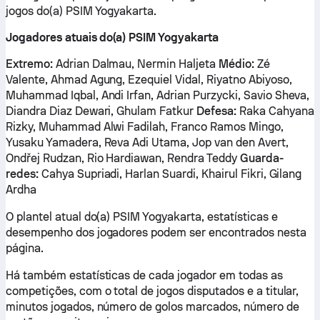
jogos do(a) PSIM Yogyakarta.
Jogadores atuais do(a) PSIM Yogyakarta
Extremo:
Adrian Dalmau, Nermin Haljeta
Médio:
Zé
Valente, Ahmad Agung, Ezequiel Vidal, Riyatno Abiyoso,
Muhammad Iqbal, Andi Irfan, Adrian Purzycki, Savio Sheva,
Diandra Diaz Dewari, Ghulam Fatkur
Defesa:
Raka Cahyana
Rizky, Muhammad Alwi Fadilah, Franco Ramos Mingo,
Yusaku Yamadera, Reva Adi Utama, Jop van den Avert,
Ondřej Rudzan, Rio Hardiawan, Rendra Teddy
Guarda-
redes:
Cahya Supriadi, Harlan Suardi, Khairul Fikri, Gilang
Ardha
O plantel atual do(a) PSIM Yogyakarta, estatísticas e
desempenho dos jogadores podem ser encontrados nesta
página.
Há também estatísticas de cada jogador em todas as
competições, com o total de jogos disputados e a titular,
minutos jogados, número de golos marcados, número de