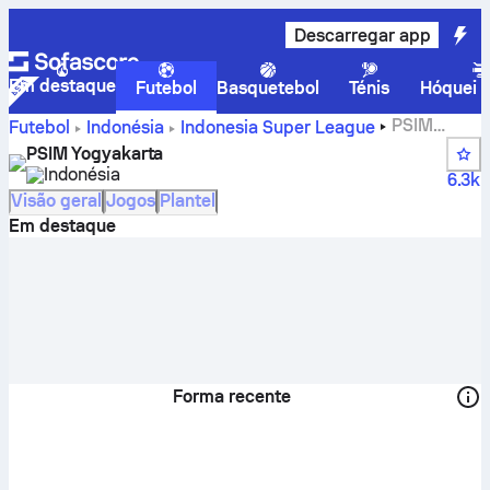
Descarregar app
Em destaque
Futebol
Basquetebol
Ténis
Hóquei n
PSIM
Futebol
Indonésia
Indonesia Super League
Yogyakarta – resultados, encontros, classificação e
PSIM Yogyakarta
estatísticas dos jogadores
Indonésia
6.3k
Visão geral
Jogos
Plantel
Em destaque
Forma recente