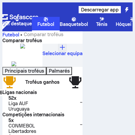
Descarregar app
Em destaque
Futebol
Basquetebol
Ténis
Hóquei n
Comparar troféus
Futebol
Comparar troféus
Selecionar equipa
Peñarol
Uruguai
Principais troféus
Palmarés
Troféus ganhos
Ligas nacionais
60
–
52
x
–
Liga AUF
Uruguaya
Competições internacionais
5
x
–
CONMEBOL
Libertadores