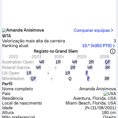
Amanda Anisimova
Comparar equipas
WTA
Valorização mais alta da carreira
3
Ranking atual
10.º
(
4353
PTS
)
Registo no Grand Slam
2022
2023
2024
2025
2026
Australian Open
4R
1R
4R
2R
QF
Roland Garros
4R
-
2R
4R
3R
US Open
1R
-
1R
F
Wimbledon
QF
-
Q
F
3R
Perfil
Nome completo
Amanda Anisimova
País
USA
Residência
Aventura, Florida, USA
Local de nascimento
Miami Beach, Florida, USA
Idade
24
(
31/08/2001
)
Altura
180 cm
Mão preferencial
Direita