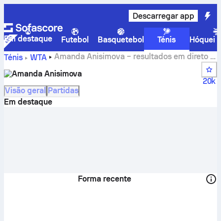
Descarregar app
Em destaque
Futebol
Basquetebol
Ténis
Hóquei n
Amanda Anisimova – resultados em direto e
Ténis
WTA
calendário
Amanda Anisimova
20k
Visão geral
Partidas
Em destaque
Forma recente