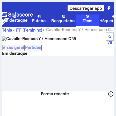
Descarregar app
Em destaque
Futebol
Basquetebol
Ténis
Hóquei n
Cavalle-Reimers Y / Hennemann C
Ténis
ITF (Feminino)
W – resultados em direto e calendário
Cavalle-Reimers Y / Hennemann C W
76
Visão geral
Partidas
Em destaque
Forma recente