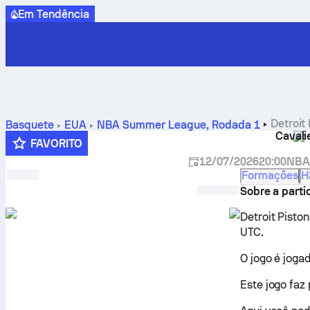
Em Tendência
Detroit
Basquete
EUA
NBA Summer League
,
Rodada 1
Cavali
calendário, previsões e estatísticas
FAVORITO
12/07/2026
20:00
NBA
Formações
H
Sobre a parti
Detroit Pisto
UTC.
O jogo é jog
Este jogo faz