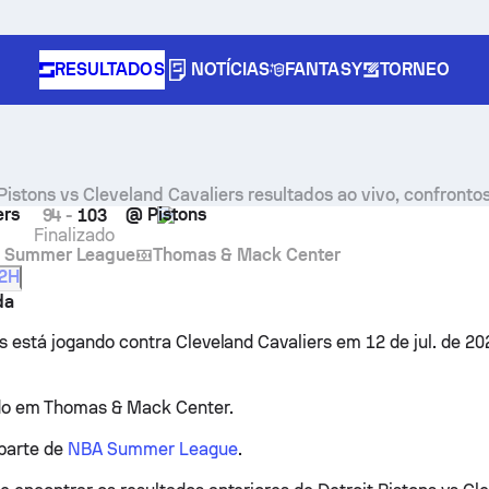
RESULTADOS
NOTÍCIAS
FANTASY
TORNEO
 Pistons vs Cleveland Cavaliers resultados ao vivo, confrontos
ers
@
Pistons
94
-
103
Finalizado
 Summer League
Thomas & Mack Center
2H
da
ns está jogando contra Cleveland Cavaliers em 12 de jul. de 20
ado em Thomas & Mack Center.
 parte de
NBA Summer League
.