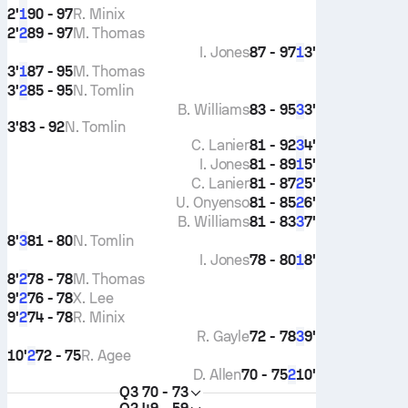
2'
90 - 97
R. Minix
1
2'
89 - 97
M. Thomas
2
I. Jones
87 - 97
3'
1
3'
87 - 95
M. Thomas
1
3'
85 - 95
N. Tomlin
2
B. Williams
83 - 95
3'
3
3'
83 - 92
N. Tomlin
C. Lanier
81 - 92
4'
3
I. Jones
81 - 89
5'
1
C. Lanier
81 - 87
5'
2
U. Onyenso
81 - 85
6'
2
B. Williams
81 - 83
7'
3
8'
81 - 80
N. Tomlin
3
I. Jones
78 - 80
8'
1
8'
78 - 78
M. Thomas
2
9'
76 - 78
X. Lee
2
9'
74 - 78
R. Minix
2
R. Gayle
72 - 78
9'
3
10'
72 - 75
R. Agee
2
D. Allen
70 - 75
10'
2
Q3
70 - 73