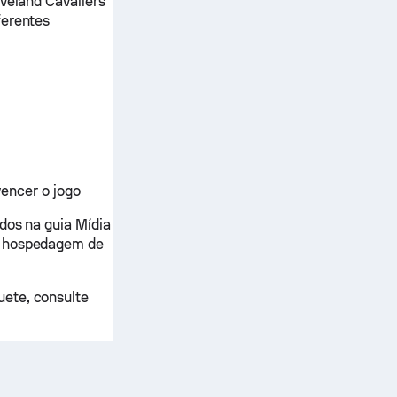
eveland Cavaliers
ferentes
encer o jogo
dos na guia Mídia
de hospedagem de
uete, consulte