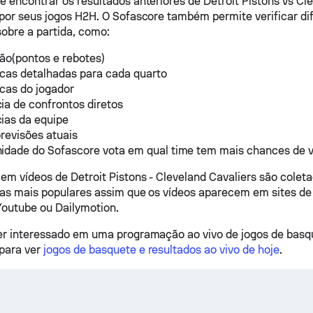
e encontrar os resultados anteriores de Detroit Pistons vs Cl
 por seus jogos H2H. O Sofascore também permite verificar di
obre a partida, como:
ão(pontos e rebotes)
icas detalhadas para cada quarto
icas do jogador
a de confrontos diretos
ias da equipe
revisões atuais
idade do Sofascore vota em qual time tem mais chances de v
em vídeos de Detroit Pistons - Cleveland Cavaliers são coleta
das mais populares assim que os vídeos aparecem em sites 
outube ou Dailymotion.
er interessado em uma programação ao vivo de jogos de basq
para ver
jogos de basquete e resultados ao vivo de hoje
.