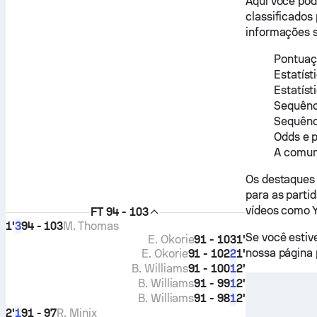
Aqui você pod
classificados
informações s
Pontuaç
Estatíst
Estatíst
Sequênci
Sequênc
Odds e p
A comun
Os destaques 
para as parti
vídeos como Y
FT
94 - 103
1'
94 - 103
M. Thomas
3
Se você estiv
E. Okorie
91 - 103
1'
nossa página 
E. Okorie
91 - 102
1'
2
B. Williams
91 - 100
2'
1
B. Williams
91 - 99
2'
1
B. Williams
91 - 98
2'
1
2'
91 - 97
R. Minix
1