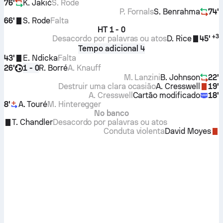
76'
K. Jakić
S. Rode
P. Fornals
S. Benrahma
74'
66'
S. Rode
Falta
HT
1 - 0
+
3
Desacordo por palavras ou atos
D. Rice
45'
Tempo adicional 4
43'
E. Ndicka
Falta
26'
R. Borré
A. Knauff
1 - 0
M. Lanzini
B. Johnson
22'
Destruir uma clara ocasião
A. Cresswell
19'
A. Cresswell
Cartão modificado
18'
8'
A. Touré
M. Hinteregger
No banco
T. Chandler
Desacordo por palavras ou atos
Conduta violenta
David Moyes