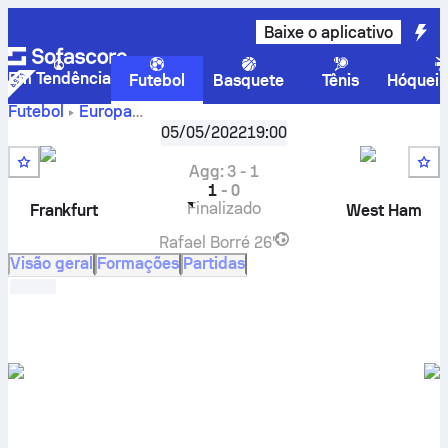
Baixe o aplicativo
Em Tendência
Futebol
Basquete
Tênis
Hóquei 
Futebol
Europa
UEFA Liga Europa, Fase eliminatória
,
Semifinais
05/05/2022
19:00
Eintracht Frankfurt
-
West Ham United
placar ao vivo,
resultados H2H, classificações e previsões
Agg
:
3
-
1
1
-
0
Finalizado
Frankfurt
West Ham
Rafael Borré
26'
Visão geral
Formações
Partidas