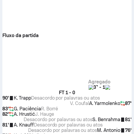
Fluxo da partida
Agregado
3
-
1
FT
1 - 0
90'
K. Trapp
Desacordo por palavras ou atos
V. Coufal
A. Yarmolenko
87'
83'
G. Paciência
R. Borré
82'
A. Hrustić
J. Hauge
Desacordo por palavras ou atos
S. Benrahma
81'
81'
A. Knauff
Desacordo por palavras ou atos
Desacordo por palavras ou atos
M. Antonio
76'