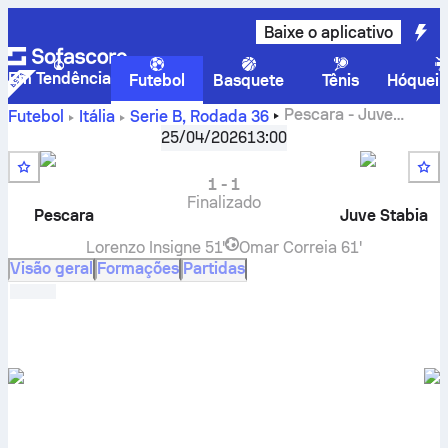
Baixe o aplicativo
Em Tendência
Futebol
Basquete
Tênis
Hóquei 
Pescara
-
Juve
Futebol
Itália
Serie B
,
Rodada 36
Stabia
placar ao vivo, resultados H2H, classificações e
25/04/2026
13:00
previsões
1
-
1
Finalizado
Pescara
Juve Stabia
Lorenzo Insigne
51'
Omar Correia
61'
Visão geral
Formações
Partidas