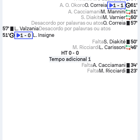
A. O. Okoro
O. Correia
61'
1 - 1
A. Cacciamani
M. Mannini
61'
S. Diakité
M. Varnier
60'
Desacordo por palavras ou atos
O. Correia
57'
57'
L. Valzania
Desacordo por palavras ou atos
51'
L. Insigne
1 - 0
Falta
S. Diakité
50'
M. Ricciardi
L. Carissoni
46'
HT
0 - 0
Tempo adicional 1
Falta
A. Cacciamani
34'
Falta
M. Ricciardi
23'