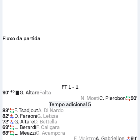
Fluxo da partida
FT
1 - 1
+
5
90'
G. Altare
Falta
N. Mosti
C. Pierobon
90'
Tempo adicional 5
83'
F. Tsadjout
A. Di Nardo
82'
D. Faraoni
G. Letizia
72'
G. Altare
D. Bettella
69'
L. Berardi
F. Caligara
68'
L. Meazzi
G. Acampora
F. Maistro
A. Gabrielloni
64'