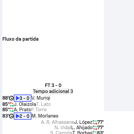
Fluxo da partida
FT
3 - 0
Tempo adicional 3
88'
V. Muriqi
3 - 0
85'
J. Olaizola
T. Lato
85'
A. Prats
P. Torre
83'
M. Morlanes
2 - 0
A. R. Alhassane
J. López
77'
N. Vidal
L. Ahijado
77'
S. Cazorla
T. Borbas
63'