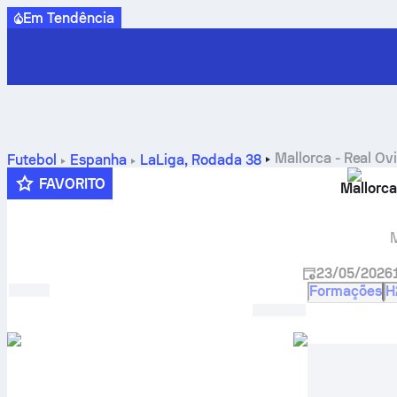
Em Tendência
Mallorca
-
Real Ov
Futebol
Espanha
LaLiga
,
Rodada 38
FAVORITO
Mallorca
23/05/2026
Formações
H