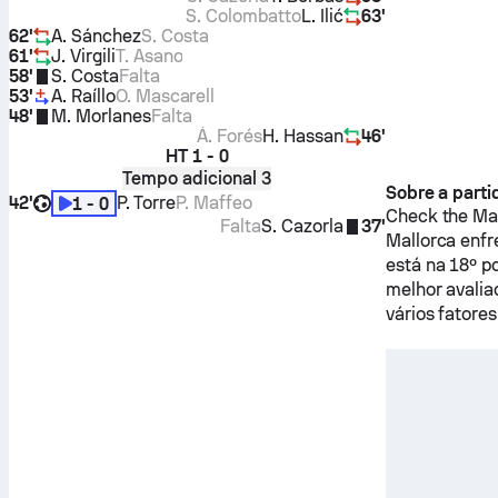
S. Colombatto
L. Ilić
63'
62'
A. Sánchez
S. Costa
61'
J. Virgili
T. Asano
58'
S. Costa
Falta
53'
A. Raíllo
O. Mascarell
48'
M. Morlanes
Falta
Á. Forés
H. Hassan
46'
HT
1 - 0
Tempo adicional 3
Sobre a parti
42'
P. Torre
P. Maffeo
1 - 0
Check the Mat
Falta
S. Cazorla
37'
Mallorca
enfr
está na 18º p
melhor avalia
vários fatores