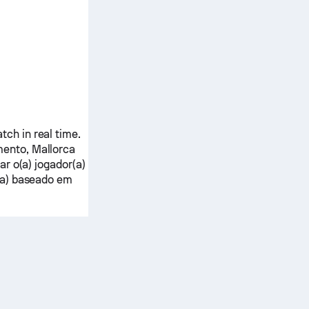
ch in real time.
mento,
Mallorca
r o(a) jogador(a)
(a) baseado em