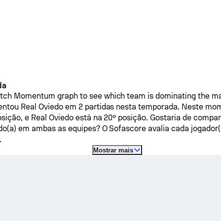
da
ch Momentum graph to see which team is dominating the mat
entou
Real Oviedo
em 2 partidas nesta temporada.
Neste mo
osição, e
Real Oviedo
está na 20º posição. Gostaria de compara
do(a) em ambas as equipes? O Sofascore avalia cada jogador
.
Mostrar mais