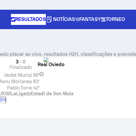
RESULTADOS
NOTÍCIAS
FANTASY
TORNEO
iedo
placar ao vivo, resultados H2H, classificações e previsõ
3
-
0
Real Oviedo
Finalizado
Vedat Muriqi
88'
Manu Morlanes
83'
Pablo Torre
42'
19:00
LaLiga
Estadi de Son Moix
2H