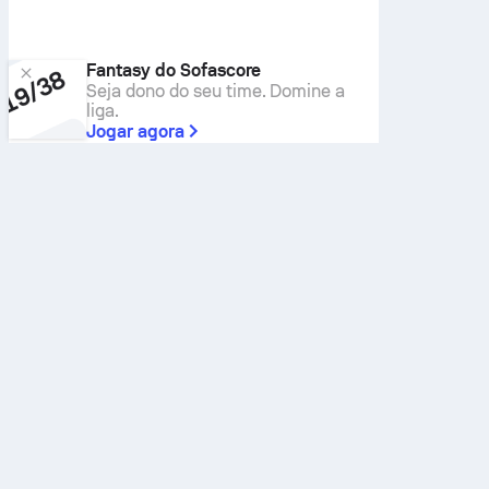
Fantasy do Sofascore
Seja dono do seu time. Domine a
liga.
Jogar agora