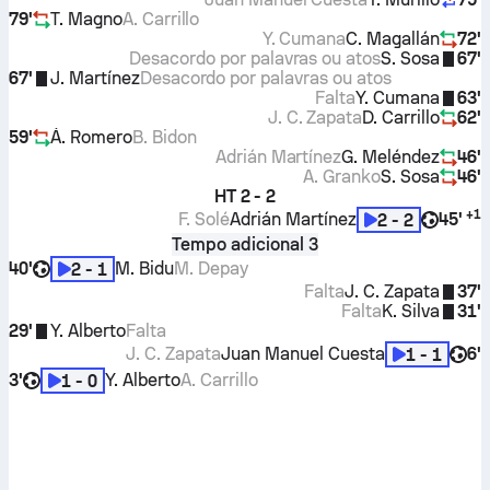
79'
T. Magno
A. Carrillo
Y. Cumana
C. Magallán
72'
Desacordo por palavras ou atos
S. Sosa
67'
67'
J. Martínez
Desacordo por palavras ou atos
Falta
Y. Cumana
63'
J. C. Zapata
D. Carrillo
62'
59'
Á. Romero
B. Bidon
Adrián Martínez
G. Meléndez
46'
A. Granko
S. Sosa
46'
HT
2 - 2
+
1
F. Solé
Adrián Martínez
45'
2 - 2
Tempo adicional 3
40'
M. Bidu
M. Depay
2 - 1
Falta
J. C. Zapata
37'
Falta
K. Silva
31'
29'
Y. Alberto
Falta
J. C. Zapata
Juan Manuel Cuesta
6'
1 - 1
3'
Y. Alberto
A. Carrillo
1 - 0