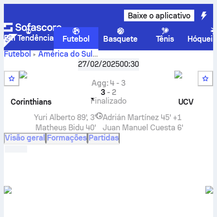
Baixe o aplicativo
Em Tendência
Futebol
Basquete
Tênis
Hóquei 
Futebol
América do Sul
CONMEBOL Libertadores, Qualificação
,
2. ª rodada de qu
27/02/2025
00:30
Corinthians
-
Universidad Central
placar ao vivo,
resultados H2H, classificações e previsões
Agg
:
4
-
3
3
-
2
Finalizado
Corinthians
UCV
Yuri Alberto
89', 3'
Adrián Martínez
45' +1
Matheus Bidu
40'
Juan Manuel Cuesta
6'
Visão geral
Formações
Partidas