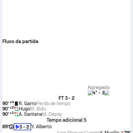
Fluxo da partida
Agregado
4
-
3
FT
3 - 2
+
4
90'
R. Garro
Perda de tempo
+
2
90'
Hugo
M. Bidu
+
1
90'
A. Santana
M. Depay
Tempo adicional 5
89'
Y. Alberto
3 - 2
Juan Manuel Cuesta
Y. Murillo
79'