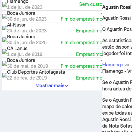
Flamengo
Sem custo
1 de jul. de 2023
Agustín Rossi
Boca Juniors
-
Agustín Rossi
30 de jun. de 2023
Fim do empréstimo
Al-Nassr
-
O Agustín Ros
24 de jan. de 2023
Empréstimo
Boca Juniors
-
As estatística
30 de jun. de 2020
Fim do empréstimo
estão disponí
CA Lanús
-
jogador foi In
1 de jul. de 2019
Empréstimo
Boca Juniors
-
Flamengo
vai 
30 de mai. de 2019
Fim do empréstimo
Flamengo - Vi
Club Deportes Antofagasta
-
22 de fev. de 2019
Empréstimo
Se o Agustín 
Mostrar mais
hora antes do 
Se o Agustín 
mapa de calor
exibe todas a
Agustín Rossi
de Nota Sofas