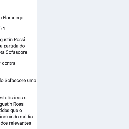
lo Flamengo.
é 1.
Agustín Rossi
a partida do
ota Sofascore.
C contra
elo Sofascore uma
statísticas e
gustín Rossi
tidas que o
 incluindo média
ados relevantes