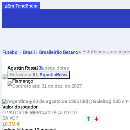
Em Tendência
Estatísticas, avaliaçõ
Futebol
Brasil
Brasileirão Betano
Agustín Rossi
13k
seguidores
Sofascore ID
:
AgustinRossi
Flamengo
Contrato até
:
31 de dez. de 2027
Argentina
20 de agosto de 1995
(
30
)
Goleiro
195 cm
Valor do jogador
O VALOR DE MERCADO É ALTO OU
BAIXO?
10.3M €
Índice (últimos 12 meses)