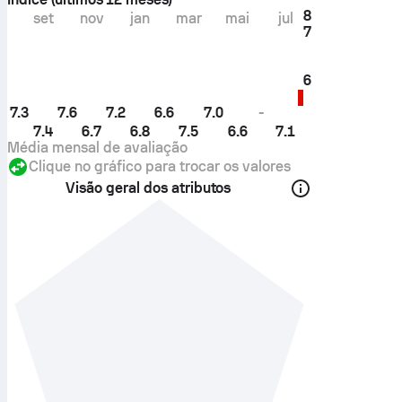
8
set
nov
jan
mar
mai
jul
7
6
7.3
7.6
7.2
6.6
7.0
-
7.4
6.7
6.8
7.5
6.6
7.1
Média mensal de avaliação
Clique no gráfico para trocar os valores
Visão geral dos atributos