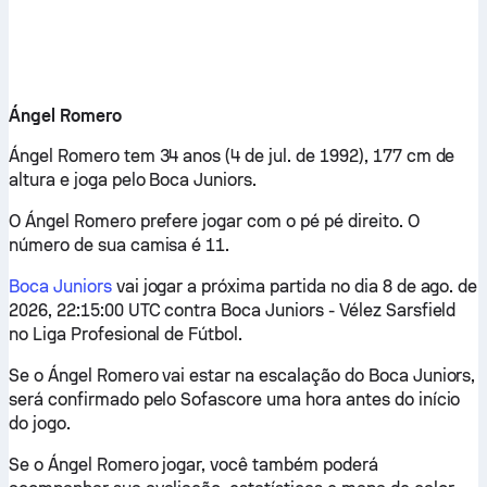
Ángel Romero
Ángel Romero tem 34 anos (4 de jul. de 1992), 177 cm de
altura e joga pelo Boca Juniors.
O Ángel Romero prefere jogar com o pé pé direito. O
número de sua camisa é 11.
Boca Juniors
vai jogar a próxima partida no dia 8 de ago. de
2026, 22:15:00 UTC contra Boca Juniors - Vélez Sarsfield
no Liga Profesional de Fútbol.
Se o Ángel Romero vai estar na escalação do Boca Juniors,
será confirmado pelo Sofascore uma hora antes do início
do jogo.
Se o Ángel Romero jogar, você também poderá