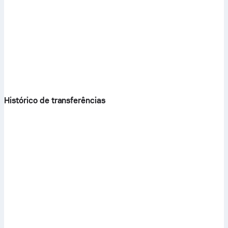
Histórico de transferências