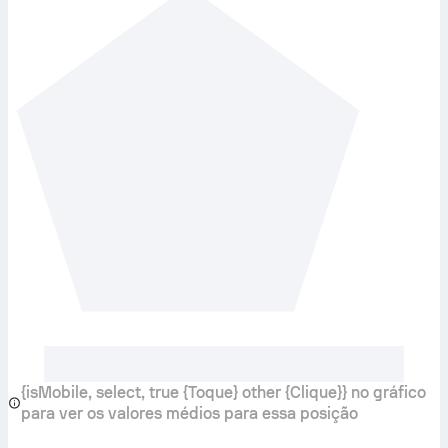
{isMobile, select, true {Toque} other {Clique}} no gráfico
para ver os valores médios para essa posição