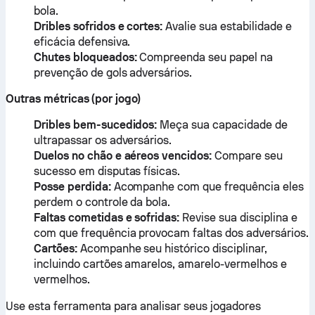
bola.
Dribles sofridos e cortes:
Avalie sua estabilidade e
eficácia defensiva.
Chutes bloqueados:
Compreenda seu papel na
prevenção de gols adversários.
Outras métricas (por jogo)
Dribles bem-sucedidos:
Meça sua capacidade de
ultrapassar os adversários.
Duelos no chão e aéreos vencidos:
Compare seu
sucesso em disputas físicas.
Posse perdida:
Acompanhe com que frequência eles
perdem o controle da bola.
Faltas cometidas e sofridas:
Revise sua disciplina e
com que frequência provocam faltas dos adversários.
Cartões:
Acompanhe seu histórico disciplinar,
incluindo cartões amarelos, amarelo-vermelhos e
vermelhos.
Use esta ferramenta para analisar seus jogadores