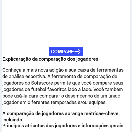
COMPARE
Explicaração da comparação dos jogadores
Conheça a mais nova adição à sua caixa de ferramentas
de análise esportiva. A ferramenta de comparação de
jogadores do Sofascore permite que você compare seus
jogadores de futebol favoritos lado a lado. Você também
pode usá-la para comparar o desempenho de um único
jogador em diferentes temporadas e/ou equipes.
A comparação de jogadores abrange métricas-chave,
incluindo:
Principais atributos dos jogadores e informações gerais