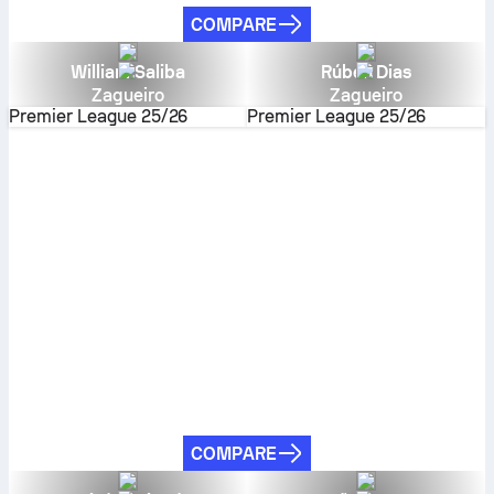
COMPARE
William Saliba
Rúben Dias
Zagueiro
Zagueiro
Premier League
25/26
Premier League
25/26
COMPARE