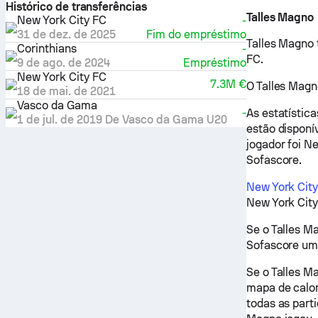
Histórico de transferências
Talles Magno
New York City FC
-
31 de dez. de 2025
Fim do empréstimo
Talles Magno 
Corinthians
-
FC.
9 de ago. de 2024
Empréstimo
New York City FC
7.3M €
O Talles Magn
18 de mai. de 2021
Vasco da Gama
-
As estatística
1 de jul. de 2019
De
Vasco da Gama U20
estão disponí
jogador foi Ne
Sofascore.
New York Cit
New York City
Se o Talles M
Sofascore uma
Se o Talles M
mapa de calor
todas as part