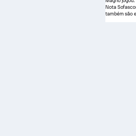
Magno jogou. 
Nota Sofascor
também são e