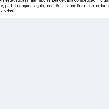
As estatísticas mais importantes de cada competição, inclui
e, partidas jogadas, gols, assistências, cartões e outros dado
xibidos.