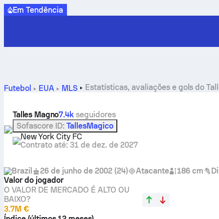
Em Tendência
Estatísticas, avaliações e gols do Ta
Futebol
EUA
MLS
Talles Magno
7.4k
seguidores
Sofascore ID
:
TallesMagico
New York City FC
Contrato até
:
31 de dez. de 2027
Brazil
26 de junho de 2002
(
24
)
Atacante
186 cm
Di
Valor do jogador
O VALOR DE MERCADO É ALTO OU
BAIXO?
3.7M €
Índice (últimos 12 meses)