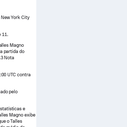
o New York City
 11.
Talles Magno
a partida do
.3 Nota
0:00 UTC contra
mado pelo
tatísticas e
alles Magno exibe
ue o Talles