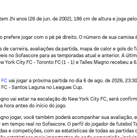
tem 24 anos (26 de jun. de 2002), 186 cm de altura e joga pel
o prefere jogar com o pé pé direito. O número de sua camisa é
s de carreira, avaliações da partida, mapa de calor e gols do 
veis no Sofascore para as temporadas atual e anterior. A últim
w York City FC - Toronto FC (1 - 1) e Talles Magno recebeu a 6
y FC
vai jogar a próxima partida no dia 6 de ago. de 2026, 23:3
 FC - Santos Laguna no Leagues Cup.
agno vai estar na escalação do New York City FC, será confir
 hora antes do início do jogo.
agno jogar, você também poderá acompanhar sua avaliação, es
 em tempo real no Sofascore. O perfil do jogador de futebol T
idas e competições, com as estatísticas de todas as partidas q