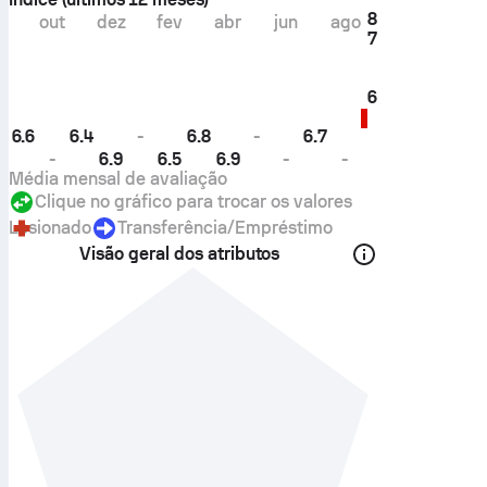
8
out
dez
fev
abr
jun
ago
7
6
6.6
6.4
-
6.8
-
6.7
-
6.9
6.5
6.9
-
-
Média mensal de avaliação
Clique no gráfico para trocar os valores
Lesionado
Transferência/empréstimo
Visão geral dos atributos