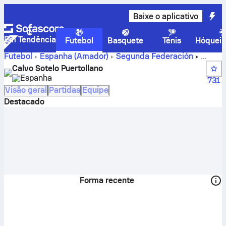
Baixe o aplicativo
Em Tendência
Futebol
Basquete
Tênis
Hóquei 
Futebol
Espanha
(Amador)
Segunda Federación
Placares, jogos, classificação e estatísticas de jogadores
Calvo Sotelo Puertollano
do Calvo Sotelo Puertollano
Espanha
731
Visão geral
Partidas
Equipe
Destacado
Forma recente