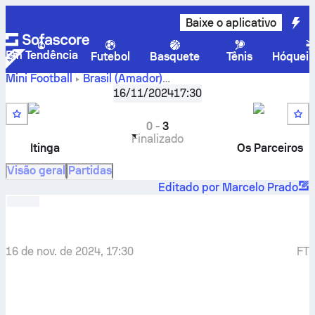
Baixe o aplicativo
Em Tendência
Futebol
Basquete
Tênis
Hóquei 
Mini Football
Brasil
(Amador)
Municipal de Futebol Suiço Araquari - Mata-mata
,
Disputa
16/11/2024
17:30
Itinga SC
-
Os Parceiros FC
0
-
3
Finalizado
Itinga
Os Parceiros
Visão geral
Partidas
Editado por Marcelo Prado
16 de nov. de 2024, 17:30
FT