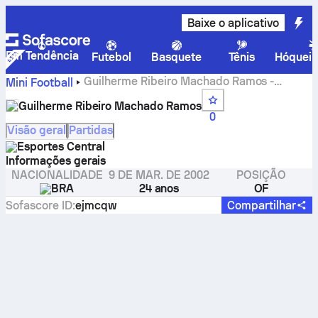
Baixe o aplicativo
Em Tendência
Futebol
Basquete
Tênis
Hóquei 
Guilherme Ribeiro Machado Ramos -
Mini Football
Sofascore
Guilherme Ribeiro Machado Ramos
0
Visão geral
Partidas
Esportes Central
Informações gerais
NACIONALIDADE
9 DE MAR. DE 2002
POSIÇÃO
BRA
24 anos
OF
Sofascore ID
:
ejmcqw
Compartilhar