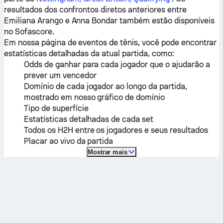
resultados dos confrontos diretos anteriores entre
Emiliana Arango
e
Anna Bondar
também estão disponíveis
no Sofascore.
Em nossa página de eventos de tênis, você pode encontrar
estatísticas detalhadas da atual partida, como:
Odds de ganhar para cada jogador que o ajudarão a
prever um vencedor
Domínio de cada jogador ao longo da partida,
mostrado em nosso gráfico de domínio
Tipo de superfície
Estatísticas detalhadas de cada set
Todos os H2H entre os jogadores e seus resultados
Placar ao vivo da partida
Mostrar mais